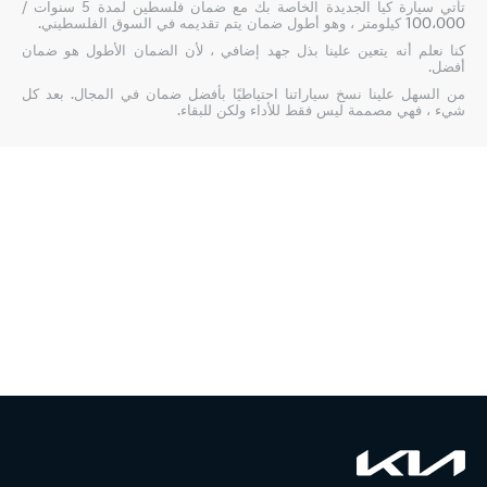
تأتي سيارة كيا الجديدة الخاصة بك مع ضمان فلسطين لمدة 5 سنوات /
100،000 كيلومتر ، وهو أطول ضمان يتم تقديمه في السوق الفلسطيني.
كنا نعلم أنه يتعين علينا بذل جهد إضافي ، لأن الضمان الأطول هو ضمان
أفضل.
من السهل علينا نسخ سياراتنا احتياطيًا بأفضل ضمان في المجال. بعد كل
شيء ، فهي مصممة ليس فقط للأداء ولكن للبقاء.