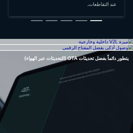
عند التقاطعات.
ميزة V2L داخلية وخارجية
وصول أذكى بفضل المفتاح الرقمي
يتطور دائماً بفضل تحديثات OTA (التحديثات عبر الهواء)